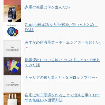
家電の発展は何を生んだか
Google日本語入力の便利な使い方まとめ！
PC版
みずがめ座流星群～ホームシアターも欲しい
～
情報流出について騒いでいる件について考え
てみた話
キャリアの移り変わり～SIMロックフリー～
自宅にWiFi環境を作ることで出来る事！おす
すめ無線LAN設置方法