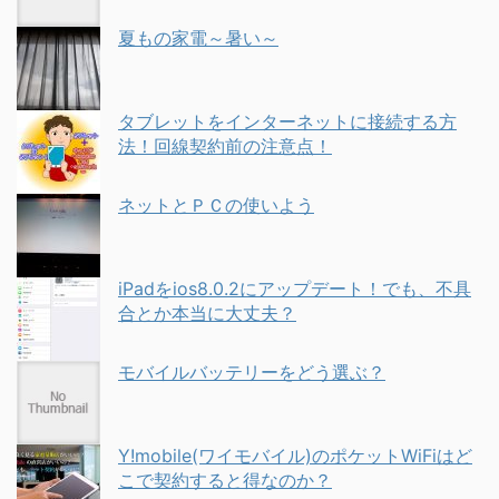
夏もの家電～暑い～
タブレットをインターネットに接続する方
法！回線契約前の注意点！
ネットとＰＣの使いよう
iPadをios8.0.2にアップデート！でも、不具
合とか本当に大丈夫？
モバイルバッテリーをどう選ぶ？
Y!mobile(ワイモバイル)のポケットWiFiはど
こで契約すると得なのか？