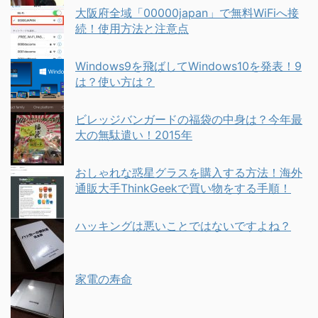
大阪府全域「00000japan」で無料WiFiへ接
続！使用方法と注意点
Windows9を飛ばしてWindows10を発表！9
は？使い方は？
ビレッジバンガードの福袋の中身は？今年最
大の無駄遣い！2015年
おしゃれな惑星グラスを購入する方法！海外
通販大手ThinkGeekで買い物をする手順！
ハッキングは悪いことではないですよね？
家電の寿命