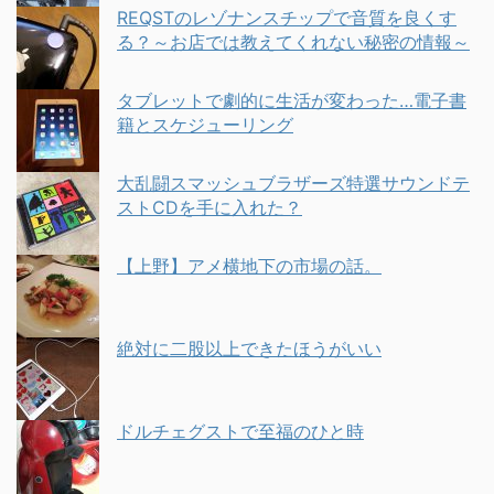
REQSTのレゾナンスチップで音質を良くす
る？～お店では教えてくれない秘密の情報～
タブレットで劇的に生活が変わった…電子書
籍とスケジューリング
大乱闘スマッシュブラザーズ特選サウンドテ
ストCDを手に入れた？
【上野】アメ横地下の市場の話。
絶対に二股以上できたほうがいい
ドルチェグストで至福のひと時