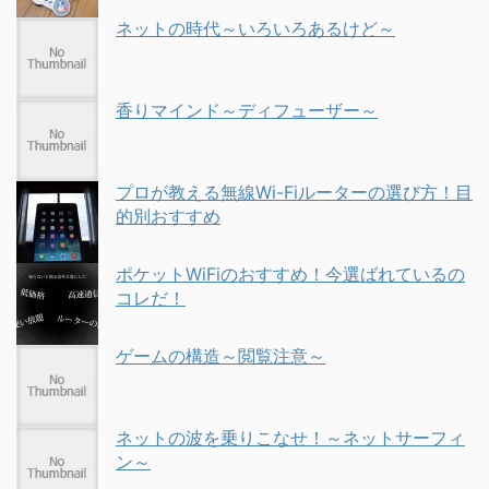
ネットの時代～いろいろあるけど～
香りマインド～ディフューザー～
プロが教える無線Wi-Fiルーターの選び方！目
的別おすすめ
ポケットWiFiのおすすめ！今選ばれているの
コレだ！
ゲームの構造～閲覧注意～
ネットの波を乗りこなせ！～ネットサーフィ
ン～