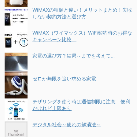
WiMAXの種類と違い！メリットまとめ！失敗
しない契約方法と選び方
WiMAX（ワイマックス）WiFi契約時のお得な
キャンペーン比較！
家電の選び方？結局～までを考えて…
ゼロか無限を追い求める家電
テザリングを使う時は通信制限に注意！便利
だけれど上限あり
デジタル社会～疲れの解消法～