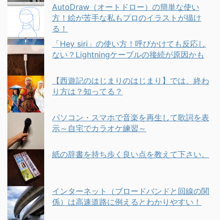
AutoDraw（オートドロー）の簡単な使い
方！絵が苦手な私もプロのイラストが描け
る！
「Hey siri」の使い方！呼びかけても反応し
ない？Lightningケーブルの接続が原因かも
【西遊記のはじまりのはじまり】では、終わ
り方は？知ってる？
パソコン・スマホで音楽を再生して歌詞を表
示～自宅でカラオケ練習～
紙の辞書を持ち歩く良い点を教えて下さい。
インターネット（ブロードバンドと回線の関
係）は高速道路に例えるとわかりやすい！