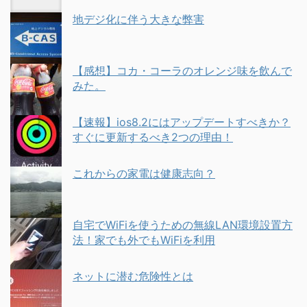
地デジ化に伴う大きな弊害
【感想】コカ・コーラのオレンジ味を飲んで
みた。
【速報】ios8.2にはアップデートすべきか？
すぐに更新するべき2つの理由！
これからの家電は健康志向？
自宅でWiFiを使うための無線LAN環境設置方
法！家でも外でもWiFiを利用
ネットに潜む危険性とは