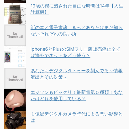
19歳の僕に残された自由な時間は14年【人生
計算機】
紙の本と電子書籍、きっとあなたはまだ知ら
ないそれぞれの良い所
iphone6とPlusのSIMフリー版販売停止？で
は海外でネットをどう使う？
あなたもデジタルタトゥーを刻んでる～情報
流出とその対策～
エジソンもビックリ！最新電気５種類！あな
たはどれを使用している？
１億総デジタルカメラ時代による悪い影響と
は