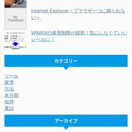
Internet Explorer～ブラウザ一つに縛られな
い～
WiMAXの速度制限が緩和！気にしなくていい
レベルに！
カテゴリー
ツール
家電
方法
未分類
知得
裏話
アーカイブ