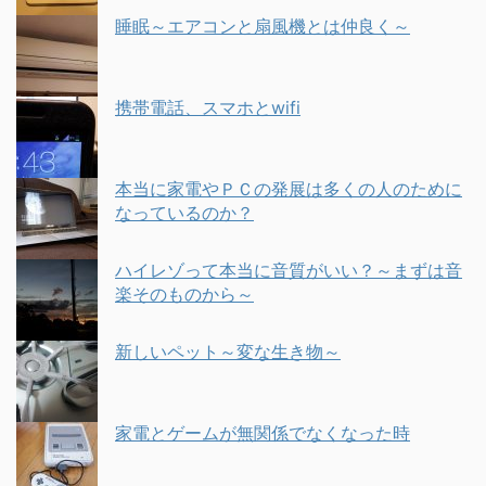
睡眠～エアコンと扇風機とは仲良く～
携帯電話、スマホとwifi
本当に家電やＰＣの発展は多くの人のために
なっているのか？
ハイレゾって本当に音質がいい？～まずは音
楽そのものから～
新しいペット～変な生き物～
家電とゲームが無関係でなくなった時