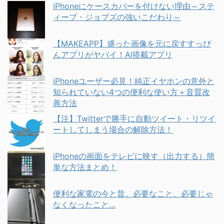
iPhoneにケースカバーを付けない理由～ステ
ィーブ・ジョブズの強いこだわり～
【MAKEAPP】盛った画像を元に戻すすっぴ
んアプリがヤバイ！AI搭載アプリ
iPhoneユーザー必見！純正イヤホンの意外と
知られていない4つの便利な使い方＋音質改
善方法
【注】Twitterで勝手に自動ツイート・リツイ
ートしてしまう場合の解除方法！
iPhoneの画面をテレビに映す（出力する）簡
単な方法まとめ！
便利な家電の今と昔。必要なこと、必要じゃ
なくなったこと…