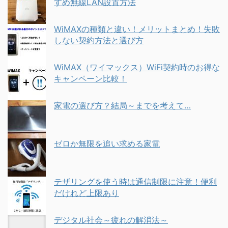
すめ無線LAN設置方法
WiMAXの種類と違い！メリットまとめ！失敗
しない契約方法と選び方
WiMAX（ワイマックス）WiFi契約時のお得な
キャンペーン比較！
家電の選び方？結局～までを考えて…
ゼロか無限を追い求める家電
テザリングを使う時は通信制限に注意！便利
だけれど上限あり
デジタル社会～疲れの解消法～