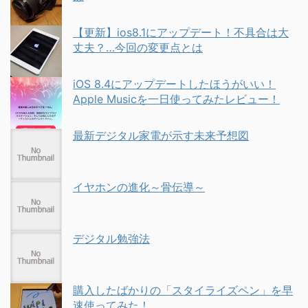
【更新】ios8.1にアップデート！不具合は大
丈夫？…今回の変更点とは
iOS 8.4にアップデートしたほうがいい！
Apple Musicを一日使ってみたレビュー！
最新デジタル家電が示す未来予想図
イヤホンの進化～骨伝導～
デジタル勉強法
購入したばかりの「スタイライズペン」を早
速使ってみた！