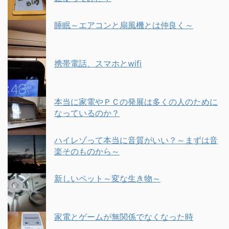
睡眠～エアコンと扇風機とは仲良く～
携帯電話、スマホとwifi
本当に家電やＰＣの発展は多くの人のために
なっているのか？
ハイレゾって本当に音質がいい？～まずは音
楽そのものから～
新しいペット～変な生き物～
家電とゲームが無関係でなくなった時