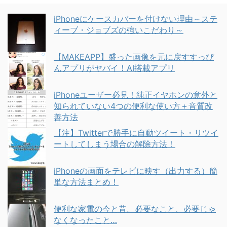
iPhoneにケースカバーを付けない理由～ステ
ィーブ・ジョブズの強いこだわり～
【MAKEAPP】盛った画像を元に戻すすっぴ
んアプリがヤバイ！AI搭載アプリ
iPhoneユーザー必見！純正イヤホンの意外と
知られていない4つの便利な使い方＋音質改
善方法
【注】Twitterで勝手に自動ツイート・リツイ
ートしてしまう場合の解除方法！
iPhoneの画面をテレビに映す（出力する）簡
単な方法まとめ！
便利な家電の今と昔。必要なこと、必要じゃ
なくなったこと…