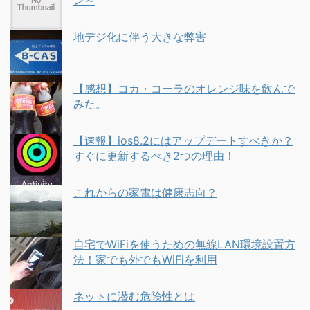
ン～
地デジ化に伴う大きな弊害
【感想】コカ・コーラのオレンジ味を飲んで
みた。
【速報】ios8.2にはアップデートすべきか？
すぐに更新するべき2つの理由！
これからの家電は健康志向？
自宅でWiFiを使うための無線LAN環境設置方
法！家でも外でもWiFiを利用
ネットに潜む危険性とは