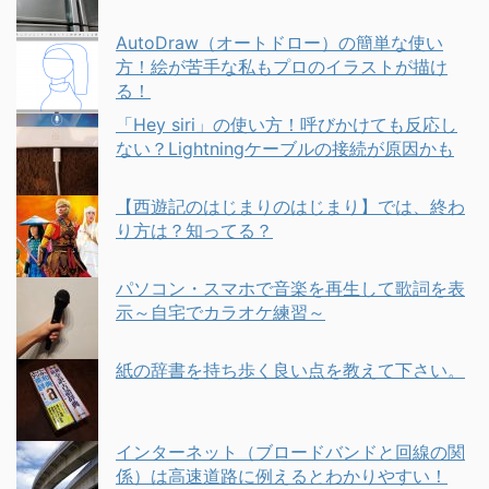
AutoDraw（オートドロー）の簡単な使い
方！絵が苦手な私もプロのイラストが描け
る！
「Hey siri」の使い方！呼びかけても反応し
ない？Lightningケーブルの接続が原因かも
【西遊記のはじまりのはじまり】では、終わ
り方は？知ってる？
パソコン・スマホで音楽を再生して歌詞を表
示～自宅でカラオケ練習～
紙の辞書を持ち歩く良い点を教えて下さい。
インターネット（ブロードバンドと回線の関
係）は高速道路に例えるとわかりやすい！