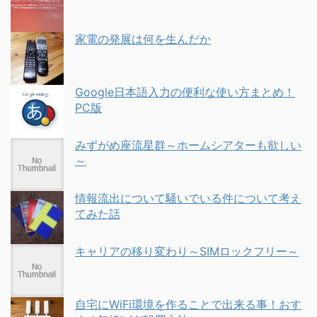
家電の発展は何を生んだか
Google日本語入力の便利な使い方まとめ！
PC版
みずがめ座流星群～ホームシアターも欲しい
～
情報流出について騒いでいる件について考え
てみた話
キャリアの移り変わり～SIMロックフリー～
自宅にWiFi環境を作ることで出来る事！おす