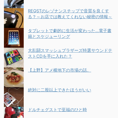
REQSTのレゾナンスチップで音質を良くす
る？～お店では教えてくれない秘密の情報～
タブレットで劇的に生活が変わった…電子書
籍とスケジューリング
大乱闘スマッシュブラザーズ特選サウンドテ
ストCDを手に入れた？
【上野】アメ横地下の市場の話。
絶対に二股以上できたほうがいい
ドルチェグストで至福のひと時