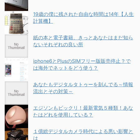
19歳の僕に残された自由な時間は14年【人生
計算機】
紙の本と電子書籍、きっとあなたはまだ知ら
ないそれぞれの良い所
iphone6とPlusのSIMフリー版販売停止？で
は海外でネットをどう使う？
あなたもデジタルタトゥーを刻んでる～情報
流出とその対策～
エジソンもビックリ！最新電気５種類！あな
たはどれを使用している？
１億総デジタルカメラ時代による悪い影響と
は