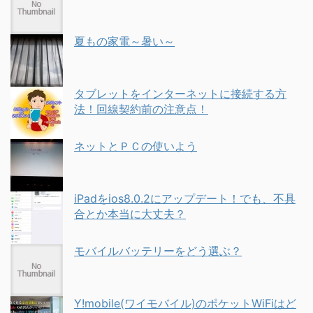
夏もの家電～暑い～
タブレットをインターネットに接続する方
法！回線契約前の注意点！
ネットとＰＣの使いよう
iPadをios8.0.2にアップデート！でも、不具
合とか本当に大丈夫？
モバイルバッテリーをどう選ぶ？
Y!mobile(ワイモバイル)のポケットWiFiはど