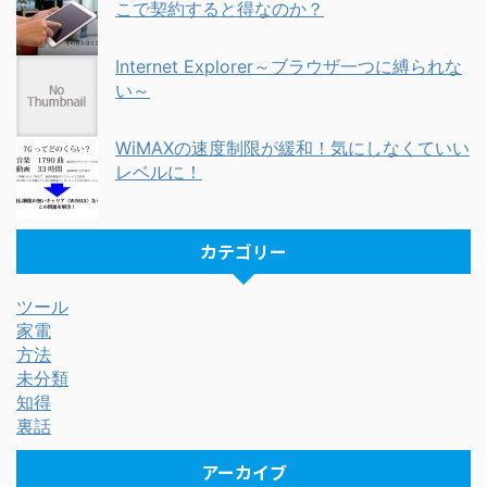
こで契約すると得なのか？
Internet Explorer～ブラウザ一つに縛られな
い～
WiMAXの速度制限が緩和！気にしなくていい
レベルに！
カテゴリー
ツール
家電
方法
未分類
知得
裏話
アーカイブ