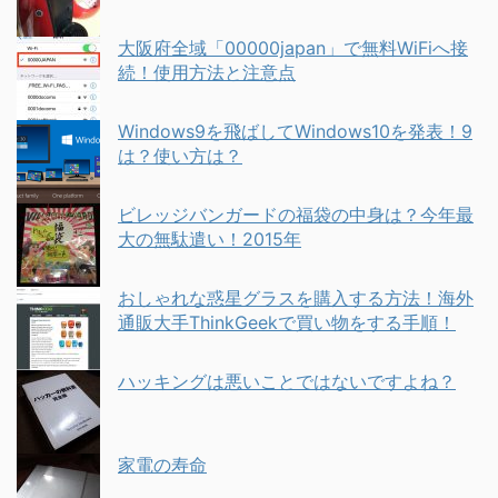
大阪府全域「00000japan」で無料WiFiへ接
続！使用方法と注意点
Windows9を飛ばしてWindows10を発表！9
は？使い方は？
ビレッジバンガードの福袋の中身は？今年最
大の無駄遣い！2015年
おしゃれな惑星グラスを購入する方法！海外
通販大手ThinkGeekで買い物をする手順！
ハッキングは悪いことではないですよね？
家電の寿命