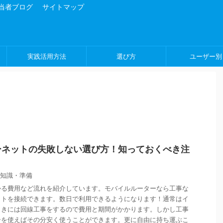
担当者ブログ
サイトマップ
実践活用方法
選び方
ユーザー別
ーネットの失敗しない選び方！知っておくべき注
Fi知識・準備
かる費用など流れを紹介しています。モバイルルーターなら工事な
ットを接続できます。数日で利用できるようになります！通常はイ
ときには回線工事をするので費用と期間がかかります。しかし工事
ーを使えばその分安く使うことができます。更に自由に持ち運ぶこ