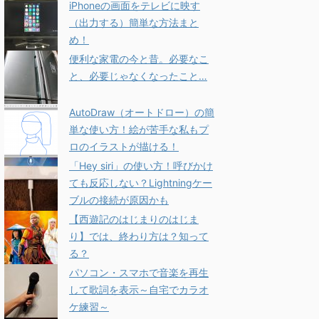
iPhoneの画面をテレビに映す
（出力する）簡単な方法まと
め！
便利な家電の今と昔。必要なこ
と、必要じゃなくなったこと…
AutoDraw（オートドロー）の簡
単な使い方！絵が苦手な私もプ
ロのイラストが描ける！
「Hey siri」の使い方！呼びかけ
ても反応しない？Lightningケー
ブルの接続が原因かも
【西遊記のはじまりのはじま
り】では、終わり方は？知って
る？
パソコン・スマホで音楽を再生
して歌詞を表示～自宅でカラオ
ケ練習～