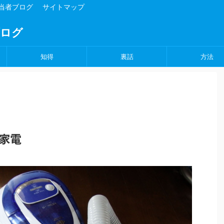
担当者ブログ
サイトマップ
ブログ
知得
裏話
方法
家電