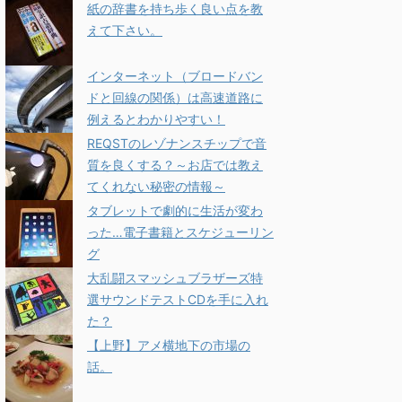
紙の辞書を持ち歩く良い点を教
えて下さい。
インターネット（ブロードバン
ドと回線の関係）は高速道路に
例えるとわかりやすい！
REQSTのレゾナンスチップで音
質を良くする？～お店では教え
てくれない秘密の情報～
タブレットで劇的に生活が変わ
った…電子書籍とスケジューリン
グ
大乱闘スマッシュブラザーズ特
選サウンドテストCDを手に入れ
た？
【上野】アメ横地下の市場の
話。