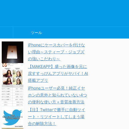
ツール
iPhoneにケースカバーを付けな
い理由～スティーブ・ジョブズ
の強いこだわり～
【MAKEAPP】盛った画像を元に
戻すすっぴんアプリがヤバイ！AI
搭載アプリ
iPhoneユーザー必見！純正イヤ
ホンの意外と知られていない4つ
の便利な使い方＋音質改善方法
【注】Twitterで勝手に自動ツイ
ート・リツイートしてしまう場
合の解除方法！