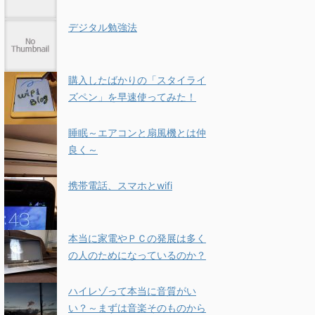
デジタル勉強法
購入したばかりの「スタイライ
ズペン」を早速使ってみた！
睡眠～エアコンと扇風機とは仲
良く～
携帯電話、スマホとwifi
本当に家電やＰＣの発展は多く
の人のためになっているのか？
ハイレゾって本当に音質がい
い？～まずは音楽そのものから