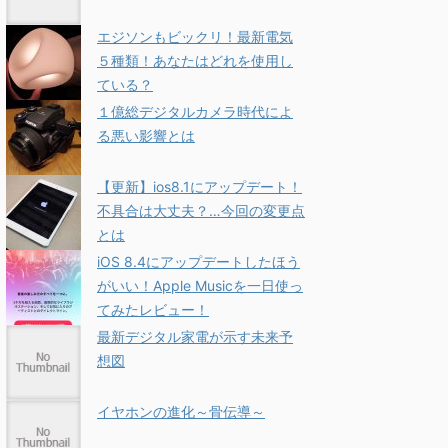
エジソンもビックリ！最新電気
５種類！あなたはどれを使用し
ている？
１億総デジタルカメラ時代によ
る悪い影響とは
【更新】ios8.1にアップデート！
不具合は大丈夫？…今回の変更点
とは
iOS 8.4にアップデートしたほう
がいい！Apple Musicを一日使っ
てみたレビュー！
最新デジタル家電が示す未来予
想図
イヤホンの進化～骨伝導～