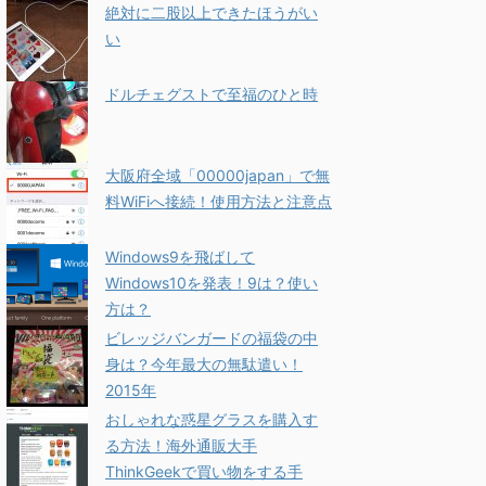
絶対に二股以上できたほうがい
い
ドルチェグストで至福のひと時
大阪府全域「00000japan」で無
料WiFiへ接続！使用方法と注意点
Windows9を飛ばして
Windows10を発表！9は？使い
方は？
ビレッジバンガードの福袋の中
身は？今年最大の無駄遣い！
2015年
おしゃれな惑星グラスを購入す
る方法！海外通販大手
ThinkGeekで買い物をする手