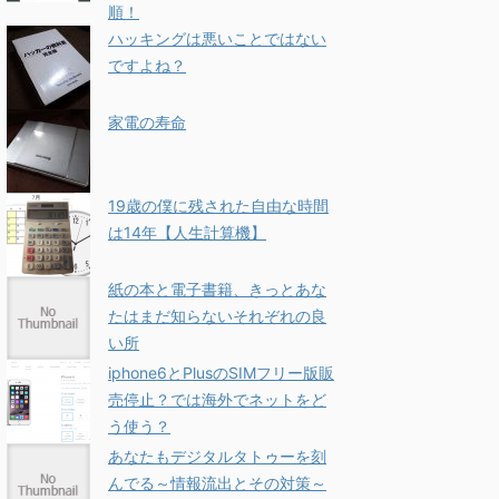
順！
ハッキングは悪いことではない
ですよね？
家電の寿命
19歳の僕に残された自由な時間
は14年【人生計算機】
紙の本と電子書籍、きっとあな
たはまだ知らないそれぞれの良
い所
iphone6とPlusのSIMフリー版販
売停止？では海外でネットをど
う使う？
あなたもデジタルタトゥーを刻
んでる～情報流出とその対策～