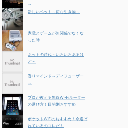
～
新しいペット～変な生き物～
家電とゲームが無関係でなくな
った時
ネットの時代～いろいろあるけ
ど～
香りマインド～ディフューザー
～
プロが教える無線Wi-Fiルーター
の選び方！目的別おすすめ
ポケットWiFiのおすすめ！今選ば
れているのコレだ！