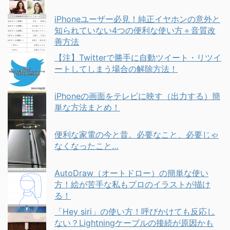
iPhoneユーザー必見！純正イヤホンの意外と
知られていない4つの便利な使い方＋音質改
善方法
【注】Twitterで勝手に自動ツイート・リツイ
ートしてしまう場合の解除方法！
iPhoneの画面をテレビに映す（出力する）簡
単な方法まとめ！
便利な家電の今と昔。必要なこと、必要じゃ
なくなったこと…
AutoDraw（オートドロー）の簡単な使い
方！絵が苦手な私もプロのイラストが描け
る！
「Hey siri」の使い方！呼びかけても反応し
ない？Lightningケーブルの接続が原因かも