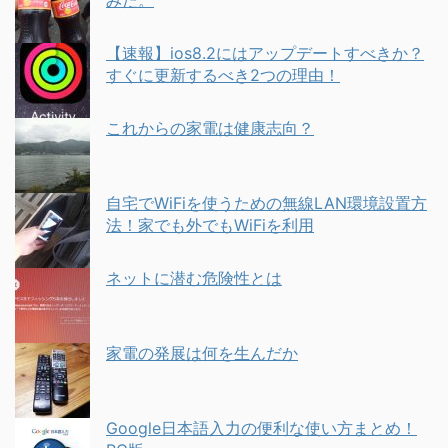
みた。
【速報】ios8.2にはアップデートすべきか？
すぐに更新するべき2つの理由！
これからの家電は健康志向？
自宅でWiFiを使うための無線LAN環境設置方
法！家でも外でもWiFiを利用
ネットに潜む危険性とは
家電の発展は何を生んだか
Google日本語入力の便利な使い方まとめ！