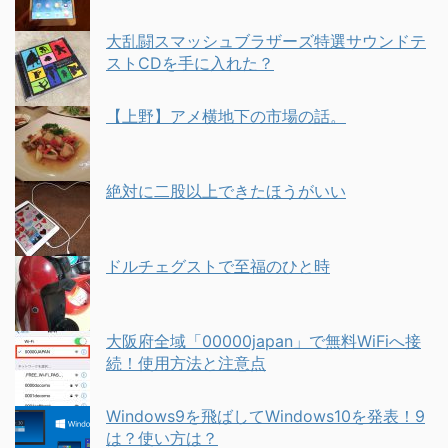
大乱闘スマッシュブラザーズ特選サウンドテ
ストCDを手に入れた？
【上野】アメ横地下の市場の話。
絶対に二股以上できたほうがいい
ドルチェグストで至福のひと時
大阪府全域「00000japan」で無料WiFiへ接
続！使用方法と注意点
Windows9を飛ばしてWindows10を発表！9
は？使い方は？