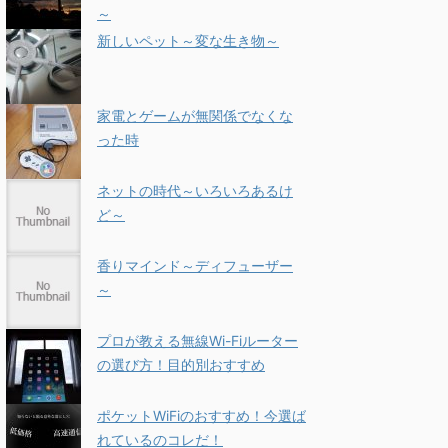
～
新しいペット～変な生き物～
家電とゲームが無関係でなくな
った時
ネットの時代～いろいろあるけ
ど～
香りマインド～ディフューザー
～
プロが教える無線Wi-Fiルーター
の選び方！目的別おすすめ
ポケットWiFiのおすすめ！今選ば
れているのコレだ！