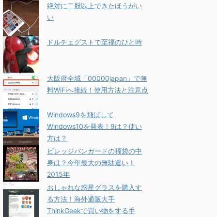
絶対に二股以上できたほうがい
い
ドルチェグストで至福のひと時
大阪府全域「00000japan」で無
料WiFiへ接続！使用方法と注意点
Windows9を飛ばして
Windows10を発表！9は？使い
方は？
ビレッジバンガードの福袋の中
身は？今年最大の無駄遣い！
2015年
おしゃれな惑星グラスを購入す
る方法！海外通販大手
ThinkGeekで買い物をする手