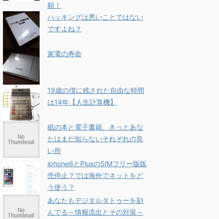
順！
ハッキングは悪いことではない
ですよね？
家電の寿命
19歳の僕に残された自由な時間
は14年【人生計算機】
紙の本と電子書籍、きっとあな
たはまだ知らないそれぞれの良
い所
iphone6とPlusのSIMフリー版販
売停止？では海外でネットをど
う使う？
あなたもデジタルタトゥーを刻
んでる～情報流出とその対策～