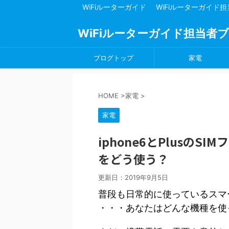
WiFiルーターガイド
WiFiルーターガイド
WiFiルーターガイド担当者
ブログトップ
家電
HOME
>
家電
>
家電
iphone6とPlusの
をどう使う？
更新日：
2019年9月5日
普段も日常的に使っているスマ
・・・あなたはどんな機種を使