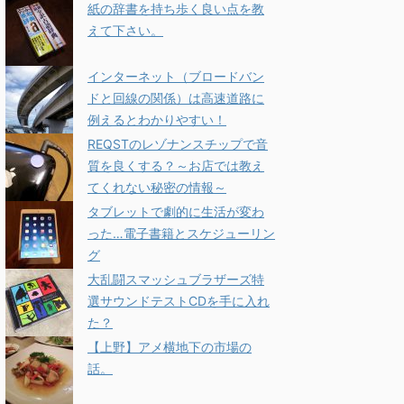
紙の辞書を持ち歩く良い点を教
えて下さい。
インターネット（ブロードバン
ドと回線の関係）は高速道路に
例えるとわかりやすい！
REQSTのレゾナンスチップで音
質を良くする？～お店では教え
てくれない秘密の情報～
タブレットで劇的に生活が変わ
った…電子書籍とスケジューリン
グ
大乱闘スマッシュブラザーズ特
選サウンドテストCDを手に入れ
た？
【上野】アメ横地下の市場の
話。