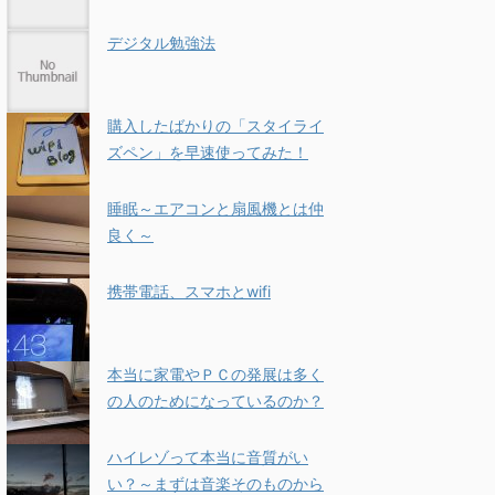
デジタル勉強法
購入したばかりの「スタイライ
ズペン」を早速使ってみた！
睡眠～エアコンと扇風機とは仲
良く～
携帯電話、スマホとwifi
本当に家電やＰＣの発展は多く
の人のためになっているのか？
ハイレゾって本当に音質がい
い？～まずは音楽そのものから