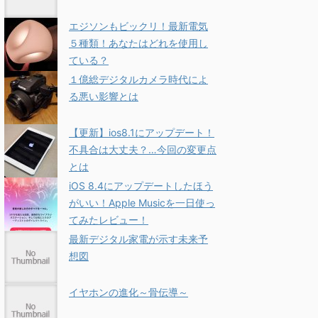
エジソンもビックリ！最新電気
５種類！あなたはどれを使用し
ている？
１億総デジタルカメラ時代によ
る悪い影響とは
【更新】ios8.1にアップデート！
不具合は大丈夫？…今回の変更点
とは
iOS 8.4にアップデートしたほう
がいい！Apple Musicを一日使っ
てみたレビュー！
最新デジタル家電が示す未来予
想図
イヤホンの進化～骨伝導～