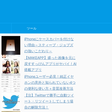
ツール
iPhoneにケースカバーを付けな
い理由～スティーブ・ジョブズ
の強いこだわり～
【MAKEAPP】盛った画像を元に
戻すすっぴんアプリがヤバイ！AI
搭載アプリ
iPhoneユーザー必見！純正イヤ
ホンの意外と知られていない4つ
の便利な使い方＋音質改善方法
【注】Twitterで勝手に自動ツイ
ート・リツイートしてしまう場
合の解除方法！