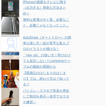
iPhoneの画面をテレビに映す
（出力する）簡単な方法まと
め！
便利な家電の今と昔。必要なこ
と、必要じゃなくなったこと…
AutoDraw（オートドロー）の簡
単な使い方！絵が苦手な私もプ
ロのイラストが描ける！
「Hey siri」の使い方！呼びかけ
ても反応しない？Lightningケー
ブルの接続が原因かも
【西遊記のはじまりのはじま
り】では、終わり方は？知って
る？
パソコン・スマホで音楽を再生
して歌詞を表示～自宅でカラオ
ケ練習～